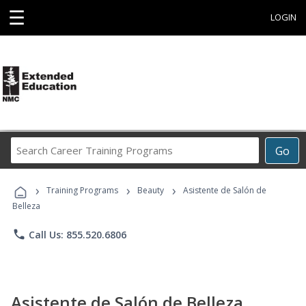
☰
LOGIN
Search
Go
Career
Training
›
›
›
Programs
Training Programs
Beauty
Asistente de Salón de
Belleza
phone
Call Us: 855.520.6806
Asistente de Salón de Belleza