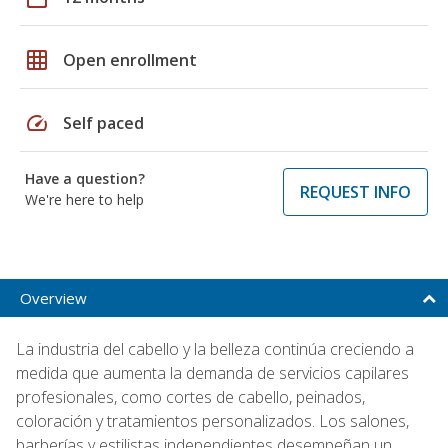
grid_on
Open enrollment
speed
Self paced
Have a question?
REQUEST INFO
We're here to help
Overview
La industria del cabello y la belleza continúa creciendo a
medida que aumenta la demanda de servicios capilares
profesionales, como cortes de cabello, peinados,
coloración y tratamientos personalizados. Los salones,
barberías y estilistas independientes desempeñan un