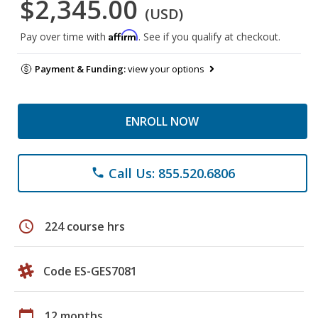
$2,345.00
(USD)
Affirm
Pay over time with
. See if you qualify at checkout.
Payment & Funding:
view your options
ENROLL NOW
Call Us: 855.520.6806
phone
schedule
224 course hrs
Code ES-GES7081
calendar_today
12 months