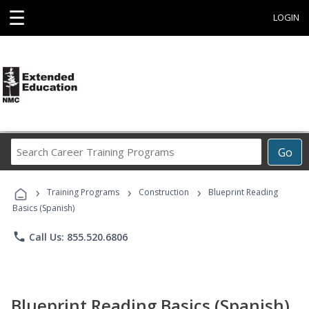
☰
LOGIN
Search
Go
Career
Training
›
›
›
Programs
Training Programs
Construction
Blueprint Reading
Basics (Spanish)
phone
Call Us: 855.520.6806
Blueprint Reading Basics (Spanish)