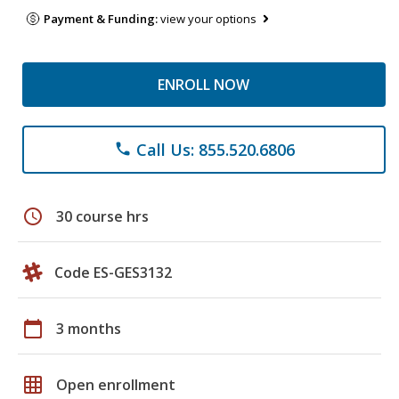
Payment & Funding:
view your options
ENROLL NOW
Call Us: 855.520.6806
phone
schedule
30 course hrs
Code ES-GES3132
calendar_today
3 months
grid_on
Open enrollment