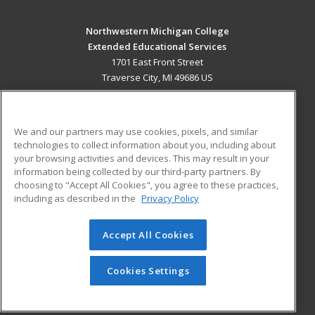
Northwestern Michigan College
Extended Educational Services
1701 East Front Street
Traverse City, MI 49686 US
MAIN CONTENT
Career Training
We and our partners may use cookies, pixels, and similar
technologies to collect information about you, including about
ADDITIONAL RESOURCES
your browsing activities and devices. This may result in your
information being collected by our third-party partners. By
Military
Student Blog
choosing to "Accept All Cookies", you agree to these practices,
Financial Assistance
including as described in the
Privacy Policy
Help
Accept All Cookies
© 2026 ed2go, a division of Cengage Learning. All rights
reserved. The material on this site cannot be reproduced or
redistributed unless you have obtained prior written
Cookies Settings
permission from Cengage Learning.
Privacy Policy