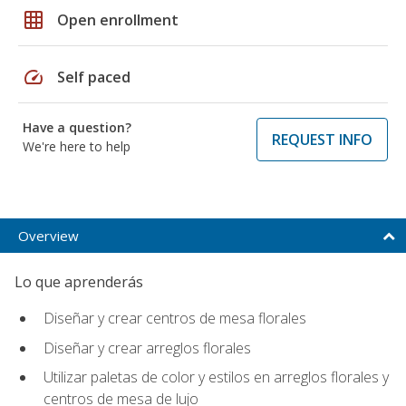
grid_on
Open enrollment
speed
Self paced
Have a question?
REQUEST INFO
We're here to help
Overview
Lo que aprenderás
Diseñar y crear centros de mesa florales
Diseñar y crear arreglos florales
Utilizar paletas de color y estilos en arreglos florales y
centros de mesa de lujo