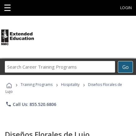
☰
LOGIN
Search
Go
Career
Training
›
›
›
Programs
Training Programs
Hospitality
Diseños Florales de
Lujo
phone
Call Us: 855.520.6806
Diseños Florales de Lujo