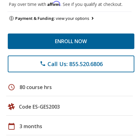
Affirm
Pay over time with
. See if you qualify at checkout.
Payment & Funding:
view your options
ENROLL NOW
Call Us: 855.520.6806
phone
schedule
80 course hrs
Code ES-GES2003
calendar_today
3 months